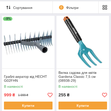
Сортування
0
Фільтри
–9%
Вилка садова для квітів
Граблі-аератор від НECHT
Gardena Classic 7,5 см
G02FHN
(08938-29)
В наявності
В наявності
999
255
₴
₴
1 099 ₴
Купити
Купити