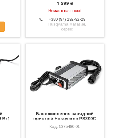
1 599 ₴
Немає в наявності
+380 (97) 292-92-29
Husqvarna магазин,
сервіс
ій
Блок живлення зарядний
0 Вт)
пристрій Husqvarna PS300C
)
(300 Вт) (48V) (5375480‑01)
5375480‑01