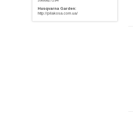
3966827294
Husqvarna Garden
http://pilakosa.com.ua/