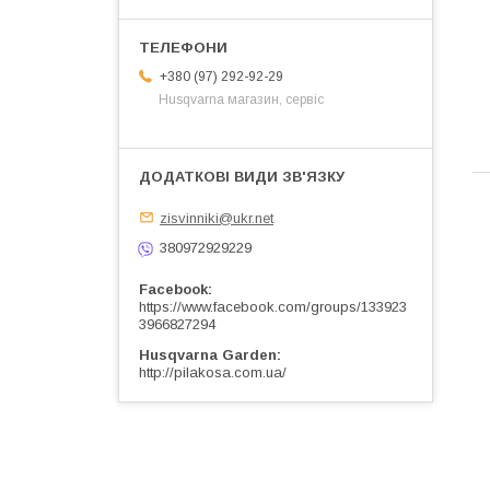
+380 (97) 292-92-29
Husqvarna магазин, сервіс
zisvinniki@ukr.net
380972929229
Facebook
https://www.facebook.com/groups/133923
3966827294
Husqvarna Garden
http://pilakosa.com.ua/