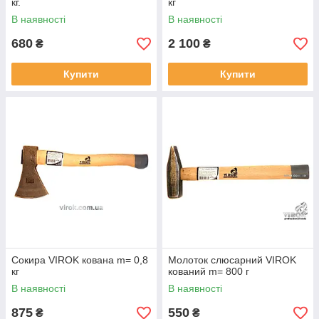
кг.
кг
В наявності
В наявності
680
2 100
₴
₴
Купити
Купити
Сокира VIROK кована m= 0,8
Молоток слюсарний VIROK
кг
кований m= 800 г
В наявності
В наявності
875
550
₴
₴