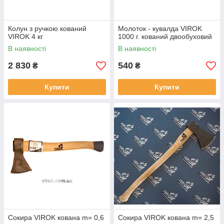
Колун з ручкою кований
Молоток - кувалда VIROK
VIROK 4 кг
1000 г. кований двообуховий
В наявності
В наявності
2 830
540
₴
₴
Купити
Купити
Сокира VIROK кована m= 0,6
Сокира VIROK кована m= 2,5