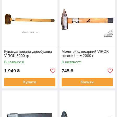
Кувалда кована двообухова
Молоток слюсарний VIROK
VIROK 5000 гр.
кований m= 2000 г
В наявності
В наявності
1 940
745
₴
₴
Купити
Купити