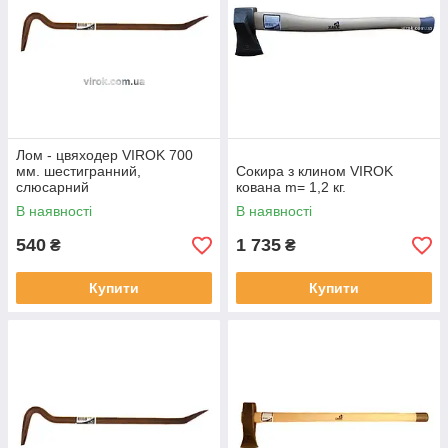
Лом - цвяходер VIROK 700
мм. шестигранний,
Сокира з клином VIROK
слюсарний
кована m= 1,2 кг.
В наявності
В наявності
540
1 735
₴
₴
Купити
Купити