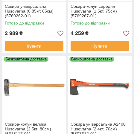
Сокира універсальна
Сокира-колун середня
Husqvarna (0.85кг; 65см)
Husqvarna (1.5кг; 75см)
(5769262‑01)
(5769267‑01)
Готово до відправки
Готово до відправки
2 989
4 259
₴
₴
Купити
Купити
Безкоштовна доставка
Безкоштовна доставка
Сокира-колун велика
Сокира універсальна А2400
Husqvarna (2.5кг; 80см)
Husqvarna (2.4кг; 70см)
(5313117‑01)
(5807612‑01)