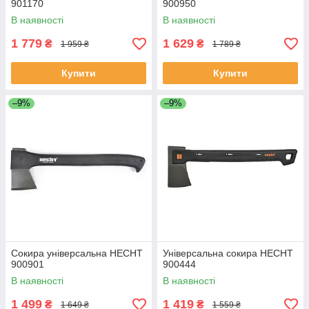
901170
900950
В наявності
В наявності
1 779
1 629
₴
₴
1 959 ₴
1 789 ₴
Купити
Купити
–9%
–9%
Сокира універсальна HECHT
Універсальна сокира HECHT
900901
900444
В наявності
В наявності
1 499
1 419
₴
₴
1 649 ₴
1 559 ₴