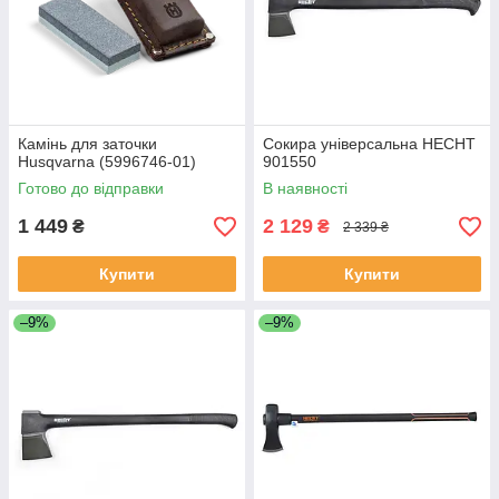
Камінь для заточки
Сокира універсальна HECHT
Husqvarna (5996746‑01)
901550
Готово до відправки
В наявності
1 449
2 129
₴
₴
2 339 ₴
Купити
Купити
–9%
–9%