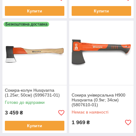
Купити
Купити
Безкоштовна доставка
Сокира-колун Husqvarna
(1.25кг; 50см) (5996731‑01)
Сокира універсальна Н900
Husqvarna (0.9кг; 34см)
Готово до відправки
(5807610‑01)
3 459
Немає в наявності
₴
1 969
₴
Купити