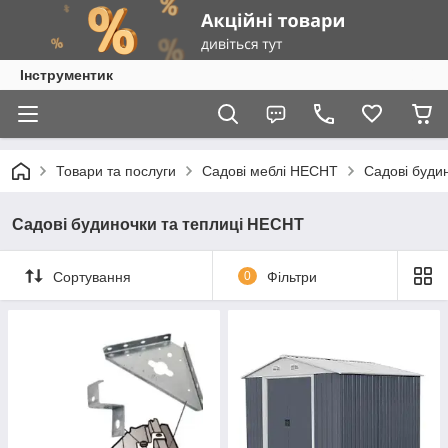
Інструментик
Товари та послуги
Садові меблі HECHT
Садові буди
Садові будиночки та теплиці HECHT
Сортування
0
Фільтри