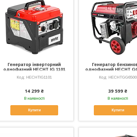
Генератор інверторний
Генератор бензино
однофазний HECHT IG 1101
однофазний HECHT GG
HECHTIG1101
HECHTGG6500
14 299 ₴
39 599 ₴
В наявності
В наявності
Купити
Купити