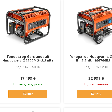
Генератор бензиновий
Генератор Husqvarna 
Husqvarna G2500P 2–2.2 кВт
5 - 5.5 кВт (9676652‑
220В | бензогенератор |
9676650-07
9676652-01
EURO 5 | бак 14 л | 9676650-07
17 499 ₴
32 999 ₴
Готово до відправки
Під замовлення
Купити
Купити