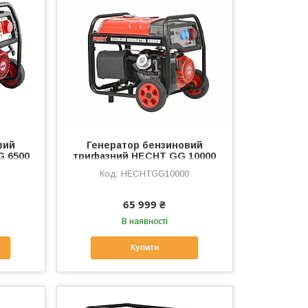
вий
Генератор бензиновий
 6500
трифазний HECHT GG 10000
HECHTGG10000
65 999 ₴
В наявності
Купити