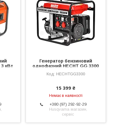
вий
Генератор бензиновий
 3 кВт
однофазний HECHT GG 3300
7)
HECHTGG3300
15 399 ₴
Немає в наявності
9
+380 (97) 292-92-29
,
Husqvarna магазин,
сервіс