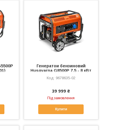
G5500P
Генератои бензиновий
01)
Husqvarna G8500P 7.5 - 8 кВт
(9678635-02)
9678635-02
39 999 ₴
Під замовлення
Купити