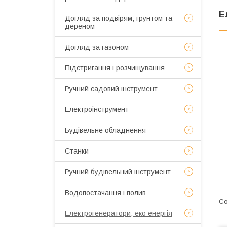
Е
Догляд за подвірям, грунтом та
дереном
Догляд за газоном
Підстригання і розчищування
Ручний садовий інструмент
Електроінструмент
Будівельне обладнення
Станки
Ручний будівельний інструмент
Водопостачання і полив
Електрогенератори, еко енергія