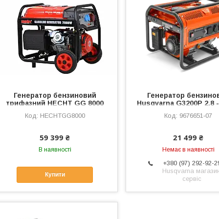
Генератор бензиновий
Генератор бензино
трифазний HECHT GG 8000
Husqvarna G3200P 2.8 -
EURO 5 (9676651-0
HECHTGG8000
9676651‑07
59 399 ₴
21 499 ₴
В наявності
Немає в наявності
+380 (97) 292-92-2
Husqvarna магазин
Купити
сервіс