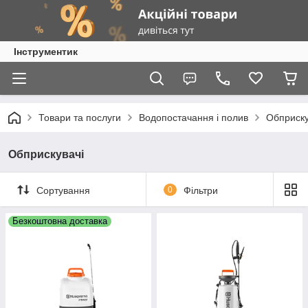
Інструментик
Товари та послуги
Водопостачання і полив
Обприску
Обприскувачі
Сортування
0
Фільтри
Безкоштовна доставка