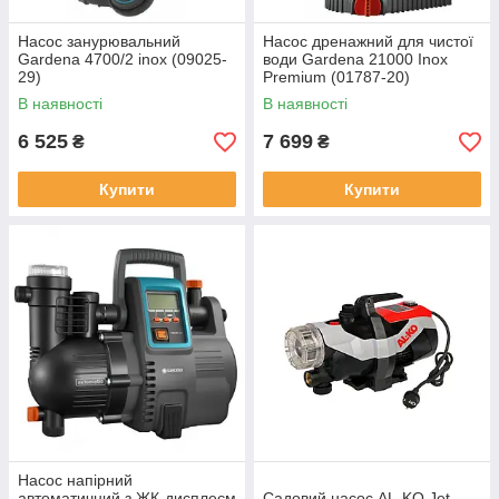
Насос занурювальний
Насос дренажний для чистої
Gardena 4700/2 inox (09025-
води Gardena 21000 Inox
29)
Premium (01787-20)
В наявності
В наявності
6 525
7 699
₴
₴
Купити
Купити
Насос напірний
автоматичний з ЖК-дисплеєм
Садовий насос AL-KO Jet