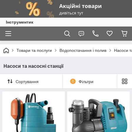
Інструментик
Товари та послуги
Водопостачання і полив
Насоси та
Насоси та насосні станції
Сортування
0
Фільтри