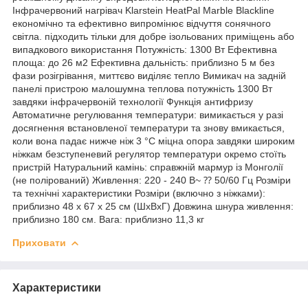
Інфрачервоний нагрівач Klarstein HeatPal Marble Blackline
економічно та ефективно випромінює відчуття сонячного
світла. підходить тільки для добре ізольованих приміщень або
випадкового використання Потужність: 1300 Вт Ефективна
площа: до 26 м2 Ефективна дальність: приблизно 5 м без
фази розігрівання, миттєво виділяє тепло Вимикач на задній
панелі пристрою малошумна теплова потужність 1300 Вт
завдяки інфрачервоній технології Функція антифризу
Автоматичне регулювання температури: вимикається у разі
досягнення встановленої температури та знову вмикається,
коли вона падає нижче ніж 3 °C міцна опора завдяки широким
ніжкам безступеневий регулятор температури окремо стоїть
пристрій Натуральний камінь: справжній мармур із Монголії
(не полірований) Живлення: 220 - 240 В~ ⁇ 50/60 Гц Розміри
та технічні характеристики Розміри (включно з ніжками):
приблизно 48 x 67 x 25 см (ШxВxГ) Довжина шнура живлення:
приблизно 180 см. Вага: приблизно 11,3 кг
Приховати
Характеристики