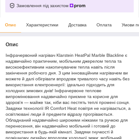
Замовлення під захистом
Опис
Характеристики
Доставка
Оплата
Умови п
Опис
Інфрачервоний нагрівач Klarstein HeatPal Marble Blackline є
надзвичайно практичним, мобільним джерелом тепла та
високоефективним накопичувачем тепла навіть після
закінчення робочого дня. З цим інноваційним нагрівачем ви
можете й далі обігрівати впродовж тривалого часу навіть без
використання електроенергії: ідеально підходить для
холодних зимових днів! Інфрачервоне теплове
випромінювання надзвичайно приємне та корисне для
здоров'я — майже так, ніби вас пестять теплі промені сонця.
Завдяки технології IR Comfort Heat повітря не нагрівається, а
освітлювані люди й предмети відразу прогріваються.
Обладнаний надзвичайно широкими ніжками та ручкою для
перенесення, він надзвичайно мобільний і готовий до
використання в будь-якій кімнаті. Завдяки гнучкості й
розкішному дизайну впродовж холодної зими: мобільний