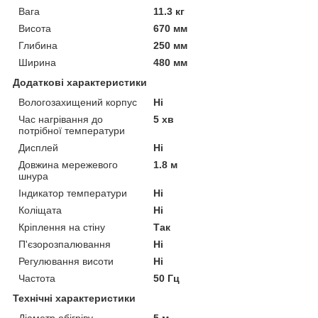
Вага
11.3 кг
Висота
670 мм
Глибина
250 мм
Ширина
480 мм
Додаткові характеристики
Вологозахищений корпус
Ні
Час нагрівання до
5 хв
потрібної температури
Дисплей
Ні
Довжина мережевого
1.8 м
шнура
Індикатор температури
Ні
Коліщата
Ні
Кріплення на стіну
Так
П'єзорозпалювання
Ні
Регулювання висоти
Ні
Частота
50 Гц
Технічні характеристики
Діаметр обігріву
5 м