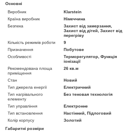
Основні
Виробник
Klarstein
Країна виробник
Німеччина
Безпека
Захист від замерзання,
Захист від дітей, Захист від
перегріву
Кількість режимів роботи
9
Призначення
Побутове
Особливості
Терморегулятор, Функція
іонізації
Рекомендована площа
26 кв.м
приміщення
Стан
Новий
Тип джерела енергії
Електричний
Тип нагрівального
Без теновая технологія
елементу
Тип управління
Електронне
Тип встановлення
Настінний, Підлоговий
Колір корпусу
Золотий
Габаритні розміри